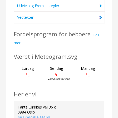
Utleie- og Fremleieregler
Vedtekter
Fordelsprogram for beboere
Les
mer
Været i Meteogram.svg
Lørdag
Søndag
Mandag
°C
°C
°C
Værvarsel fra yr.no
Her er vi
Tante Ulrikkes vei 36 c
0984 Oslo
Se i Google Maps