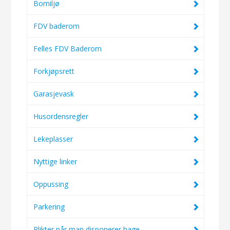
Bomiljø
FDV baderom
Felles FDV Baderom
Forkjøpsrett
Garasjevask
Husordensregler
Lekeplasser
Nyttige linker
Oppussing
Parkering
Plikter når man disponerer hage